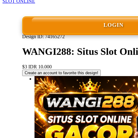
SLOT ONLINE
LOGIN
Design ID: 74165272
WANGI288: Situs Slot Onl
$3
IDR 10.000
Create an account to favorite this design!