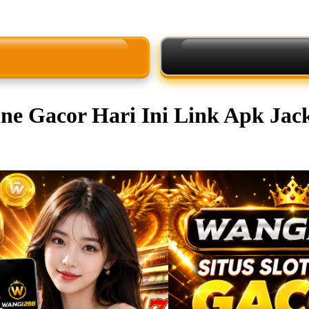
ine Gacor Hari Ini Link Apk Ja